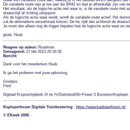
De variabele route wijs je toe aan die BR41 en laat je afhankelijk zijn van e
Het resultaat, als de logische actie niet waar is, is de variabele route niet 
draaischijf af richting uitrijspoor.
Als de logische actie waar wordt, wordt de variabele route actief. Het dumm
zal de alternatieve wisselstraat kiezen. De loc rijdt dan achteruit de draaisch
Je moet dan alleen nog de trigger bepalen hoe de logische actie waar en ni
groet, Huub
Reageer op auteur:
Roadman
Gereageerd:
27 feb 2023 20:29:35
Bericht:
Dank voor het meedenken Huub.
Ik ga het proberen met jouw oplossing.
Groetjes,
Fred
Digitaal N-spoor/tijdperk III en IV/Duitsland/IB+Power 3 Boosters/Koploper. D
Koploperforum Digitale Treinbesturing
:
https://www.koploperforum.nl/
© EKweb 2006