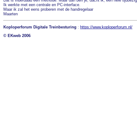
Dat is inderdaad een methode. Maar dan ben je, dacht ik, een hele tijdbezig
Ik werkte met een centrale en PC-interface.
Maar ik zal het eens proberen met de handregelaar
Maarten
Koploperforum Digitale Treinbesturing
:
https://www.koploperforum.nl/
© EKweb 2006