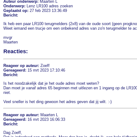
Auteur onderwerp:
Maarten L
Onderwerp:
Lenz LR100 adres zoeken
Geplaatst op:
27 feb 2023 13:36:49
Bericht:
Ik heb een paar LR100 terugmelders (2x8) van de oude soort (geen progkno
Weet iemand een trucje om een onbekend adres van zo'n terugmelder te ac
mvgr
Maarten
Reacties:
Reageer op auteur:
Zoeff
Gereageerd:
15 mrt 2023 17:10:46
Bericht:
Is het noodzakelijk dat je het oude adres moet weten?
Dan moet je vanaf adres 65 beginnen met uitlezen en 1 ingang op de LR100 '
niet.
Veel sneller is het ding gewoon het adres geven dat jij wilt. :-)
Reageer op auteur:
Maarten L
Gereageerd:
16 mrt 2023 16:06:33
Bericht:
Dag Zoeff,