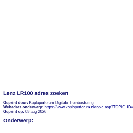
Lenz LR100 adres zoeken
Geprint door:
Koploperforum Digitale Treinbesturing
Webadres onderwerp:
https://www.koploperforum.nl/topic.asp?TOPIC_ID
Geprint op:
09 aug 2026
Onderwerp: