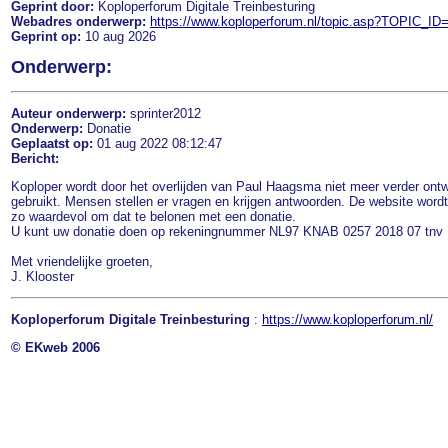
Geprint door:
Koploperforum Digitale Treinbesturing
Webadres onderwerp:
https://www.koploperforum.nl/topic.asp?TOPIC_ID
Geprint op:
10 aug 2026
Onderwerp:
Auteur onderwerp:
sprinter2012
Onderwerp:
Donatie
Geplaatst op:
01 aug 2022 08:12:47
Bericht:
Koploper wordt door het overlijden van Paul Haagsma niet meer verder ontw
gebruikt. Mensen stellen er vragen en krijgen antwoorden. De website wordt 
zo waardevol om dat te belonen met een donatie.
U kunt uw donatie doen op rekeningnummer NL97 KNAB 0257 2018 07 tnv E
Met vriendelijke groeten,
J. Klooster
Koploperforum Digitale Treinbesturing
:
https://www.koploperforum.nl/
© EKweb 2006