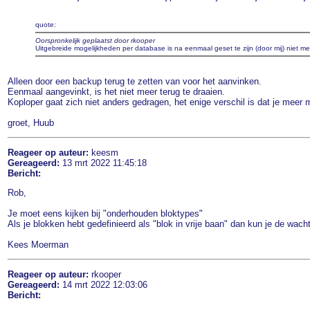
quote:
Oorspronkelijk geplaatst door rkooper
Uitgebreide mogelijkheden per database is na eenmaal geset te zijn (door mij) niet me
Alleen door een backup terug te zetten van voor het aanvinken.
Eenmaal aangevinkt, is het niet meer terug te draaien.
Koploper gaat zich niet anders gedragen, het enige verschil is dat je meer m
groet, Huub
Reageer op auteur:
keesm
Gereageerd:
13 mrt 2022 11:45:18
Bericht:
Rob,
Je moet eens kijken bij "onderhouden bloktypes"
Als je blokken hebt gedefinieerd als "blok in vrije baan" dan kun je de wacht
Kees Moerman
Reageer op auteur:
rkooper
Gereageerd:
14 mrt 2022 12:03:06
Bericht: