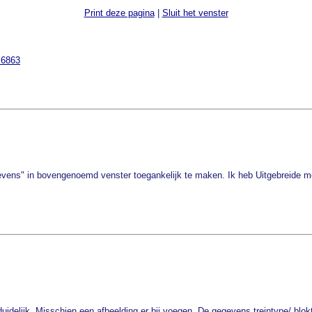
Print deze pagina
|
Sluit het venster
=6863
ens" in bovengenoemd venster toegankelijk te maken. Ik heb Uitgebreide mogel
uidelijk. Misschien een afbeelding er bij voegen. De gegevens treintype/ blok