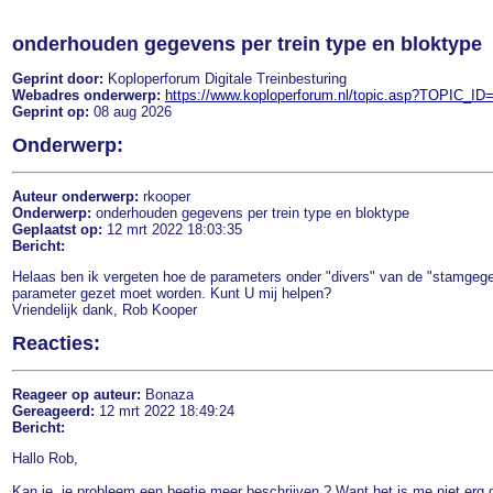
onderhouden gegevens per trein type en bloktype
Geprint door:
Koploperforum Digitale Treinbesturing
Webadres onderwerp:
https://www.koploperforum.nl/topic.asp?TOPIC_ID
Geprint op:
08 aug 2026
Onderwerp:
Auteur onderwerp:
rkooper
Onderwerp:
onderhouden gegevens per trein type en bloktype
Geplaatst op:
12 mrt 2022 18:03:35
Bericht:
Helaas ben ik vergeten hoe de parameters onder "divers" van de "stamgegev
parameter gezet moet worden. Kunt U mij helpen?
Vriendelijk dank, Rob Kooper
Reacties:
Reageer op auteur:
Bonaza
Gereageerd:
12 mrt 2022 18:49:24
Bericht:
Hallo Rob,
Kan je, je probleem een beetje meer beschrijven ? Want het is me niet erg d