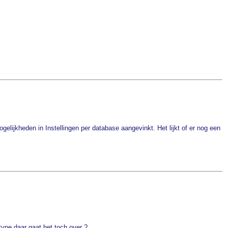
ijkheden in Instellingen per database aangevinkt. Het lijkt of er nog een
type daar gaat het toch over ?